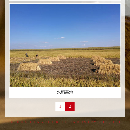
水稻基地
1
2
SUIHUA HENGRUI RICE INDUSTRY CO., LTD